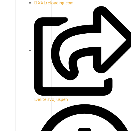
XXLreloading.com
Delite svoj uspeh