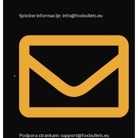
Splošne informacije: info@foxbullets.eu
Podpora strankam: support@foxbullets.eu