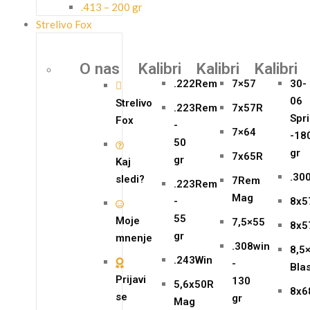
.413 – 200 gr
Strelivo Fox
O nas
Kalibri
Kalibri
Kalibri
.222Rem
7×57
30-
06
Strelivo
.223Rem
7x57R
Spri
Fox
-
7×64
-18
50
gr
7x65R
gr
Kaj
.30
sledi?
7Rem
.223Rem
Mag
-
8x5
55
Moje
7,5×55
8x5
gr
mnenje
.308win
8,5
.243Win
-
Bla
Prijavi
130
5,6x50R
8x6
se
gr
Mag