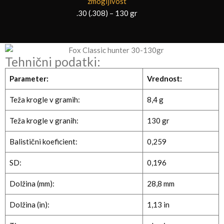
zmogljivost
.30 (.308) – 130 gr
Tehnični podatki:
Parameter:
Vrednost:
Teža krogle v gramih:
8,4 g
Teža krogle v granih:
130 gr
Balistični koeficient:
0,259
SD:
0,196
Dolžina (mm):
28,8 mm
Dolžina (in):
1,13 in