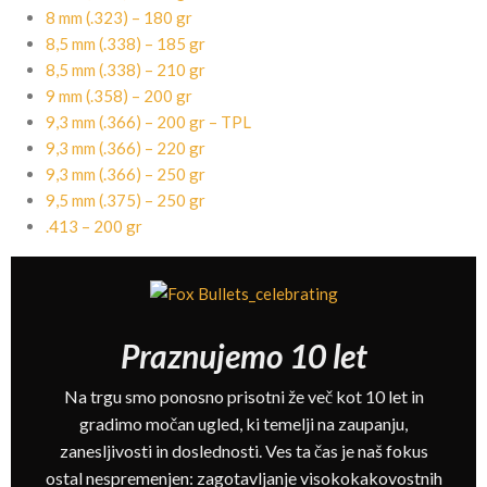
8 mm (.323) – 180 gr
8,5 mm (.338) – 185 gr
8,5 mm (.338) – 210 gr
9 mm (.358) – 200 gr
9,3 mm (.366) – 200 gr – TPL
9,3 mm (.366) – 220 gr
9,3 mm (.366) – 250 gr
9,5 mm (.375) – 250 gr
.413 – 200 gr
Praznujemo 10 let
Na trgu smo ponosno prisotni že več kot 10 let in
gradimo močan ugled, ki temelji na zaupanju,
zanesljivosti in doslednosti. Ves ta čas je naš fokus
ostal nespremenjen: zagotavljanje visokokakovostnih