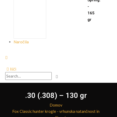
Spring.
-
165
gr
Naročila
Išči
.30 (.308) – 130 gr
Domov
Fox Classic hunter krogle - vrhunska natančnost in