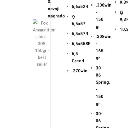
&
9,3
.308win
5,6x52R
osvoji
-
nagrado
150
9,3
6,5x57
gr
10,
6,5x57R
.308win
6,5x55SE
-
165
6,5
gr
Creed
30-
.270win
06
Spring.
-
150
gr
30-
06