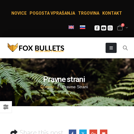
NOVICE
POGOSTA VPRAŠANJA
TRGOVINA
KONTAKT
0
Pravne strani
Domov
Pravne Strani
Share this post