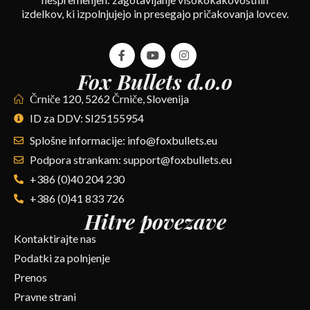
izdelkov, ki izpolnjujejo in presegajo pričakovanja lovcev.
Fox Bullets d.o.o
Črniče 120, 5262 Črniče, Slovenija
ID za DDV: SI25155954
Splošne informacije: info@foxbullets.eu
Podpora strankam: support@foxbullets.eu
+386 (0)40 204 230
+386 (0)41 833 726
Hitre povezave
Kontaktirajte nas
Podatki za polnjenje
Prenos
Pravne strani